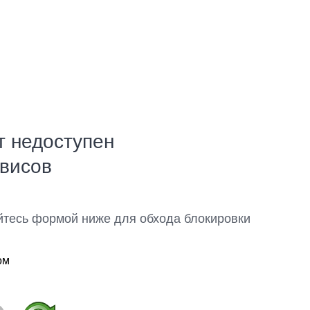
т недоступен
рвисов
йтесь формой ниже для обхода блокировки
ом