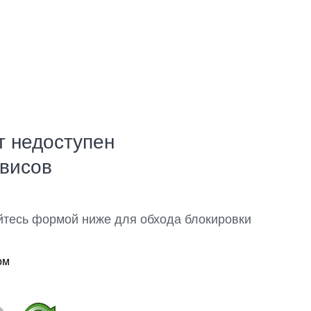
т недоступен
рвисов
йтесь формой ниже для обхода блокировки
ом