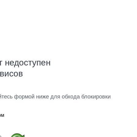
т недоступен
рвисов
йтесь формой ниже для обхода блокировки
ом