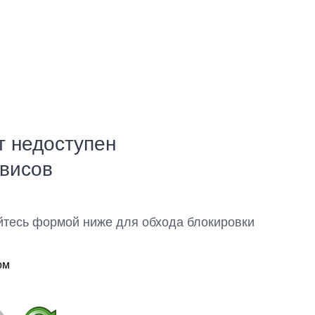
т недоступен
рвисов
йтесь формой ниже для обхода блокировки
ом