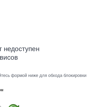
т недоступен
рвисов
йтесь формой ниже для обхода блокировки
ом