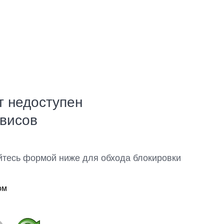
т недоступен
рвисов
йтесь формой ниже для обхода блокировки
ом