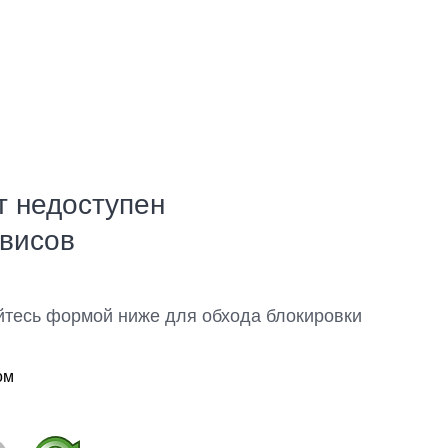
т недоступен
рвисов
йтесь формой ниже для обхода блокировки
ом