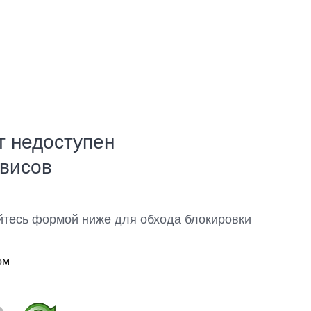
т недоступен
рвисов
йтесь формой ниже для обхода блокировки
ом