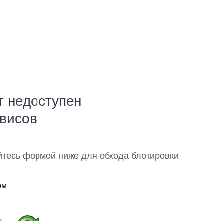
т недоступен
рвисов
йтесь формой ниже для обхода блокировки
ом