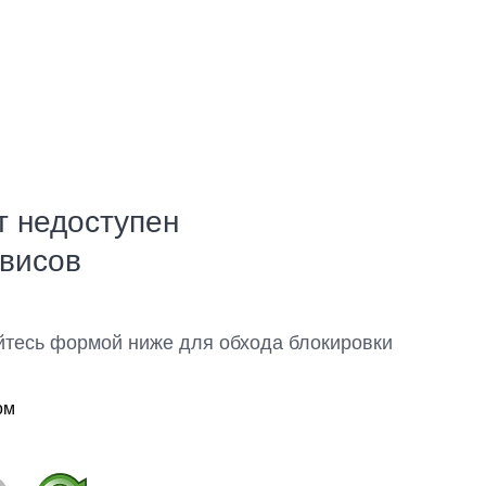
т недоступен
рвисов
йтесь формой ниже для обхода блокировки
ом