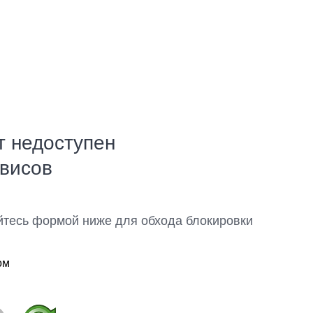
т недоступен
рвисов
йтесь формой ниже для обхода блокировки
ом