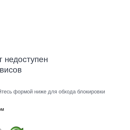
т недоступен
рвисов
йтесь формой ниже для обхода блокировки
ом