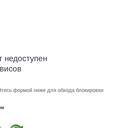
т недоступен
рвисов
йтесь формой ниже для обхода блокировки
ом