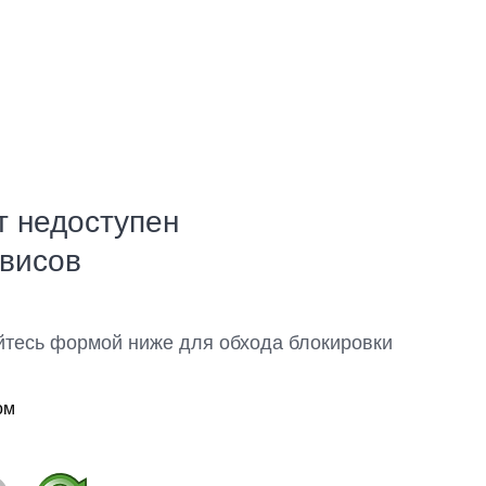
т недоступен
рвисов
йтесь формой ниже для обхода блокировки
ом