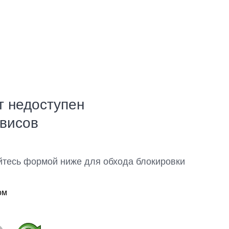
т недоступен
рвисов
йтесь формой ниже для обхода блокировки
ом