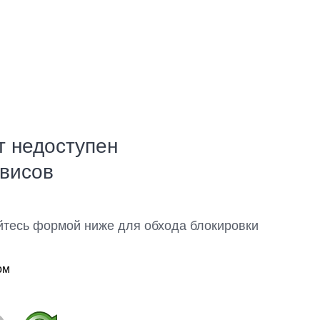
т недоступен
рвисов
йтесь формой ниже для обхода блокировки
ом