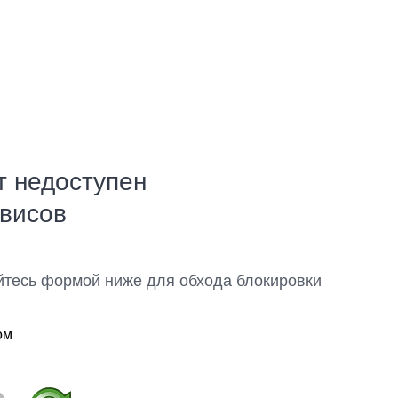
т недоступен
рвисов
йтесь формой ниже для обхода блокировки
ом