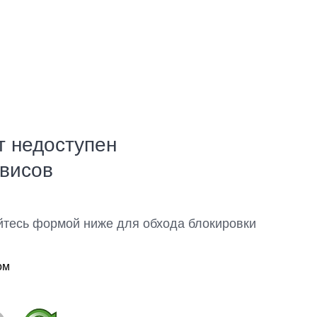
т недоступен
рвисов
йтесь формой ниже для обхода блокировки
ом