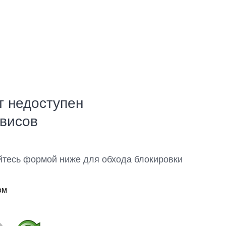
т недоступен
рвисов
йтесь формой ниже для обхода блокировки
ом