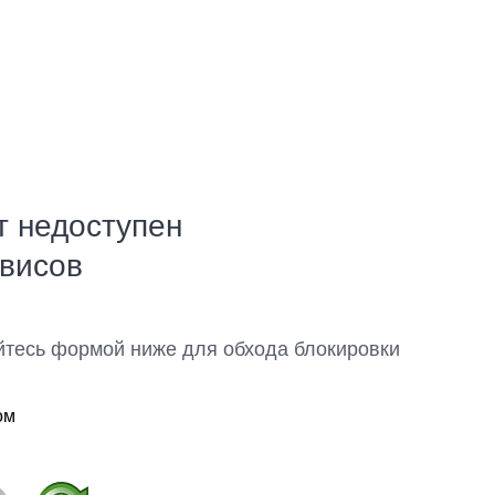
т недоступен
рвисов
йтесь формой ниже для обхода блокировки
ом