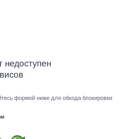
т недоступен
рвисов
йтесь формой ниже для обхода блокировки
ом