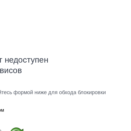
т недоступен
рвисов
йтесь формой ниже для обхода блокировки
ом