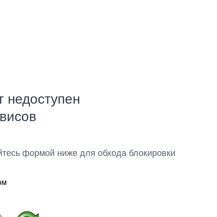
т недоступен
рвисов
йтесь формой ниже для обхода блокировки
ом