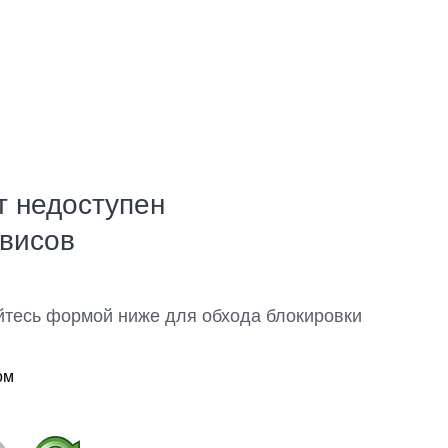
т недоступен
рвисов
йтесь формой ниже для обхода блокировки
ом