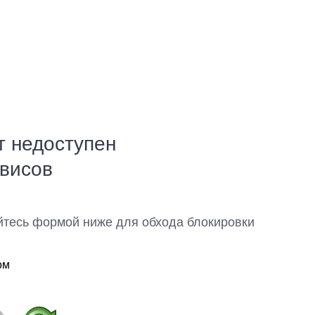
т недоступен
рвисов
йтесь формой ниже для обхода блокировки
ом