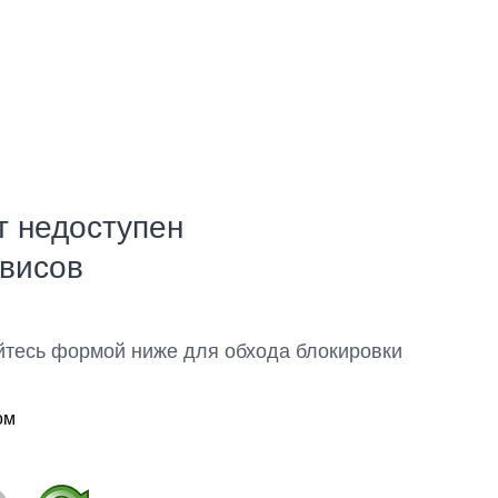
т недоступен
рвисов
йтесь формой ниже для обхода блокировки
ом