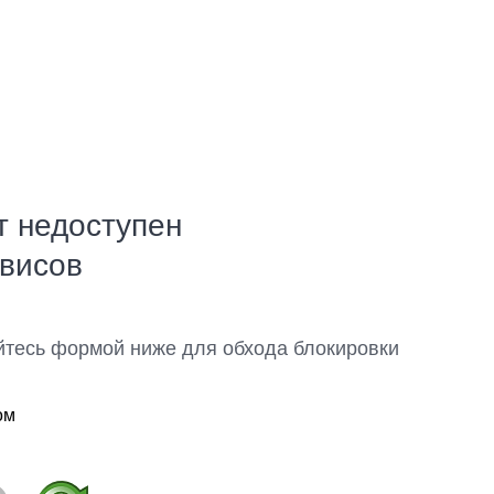
т недоступен
рвисов
йтесь формой ниже для обхода блокировки
ом