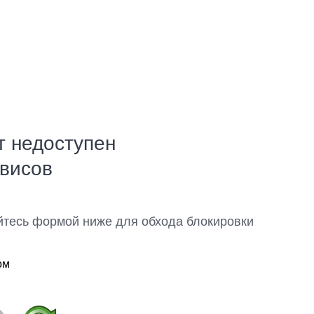
т недоступен
рвисов
йтесь формой ниже для обхода блокировки
ом