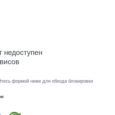
т недоступен
рвисов
йтесь формой ниже для обхода блокировки
ом