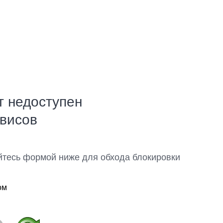
т недоступен
рвисов
йтесь формой ниже для обхода блокировки
ом