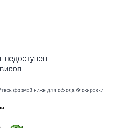
т недоступен
рвисов
йтесь формой ниже для обхода блокировки
ом