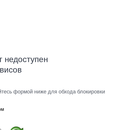
т недоступен
рвисов
йтесь формой ниже для обхода блокировки
ом