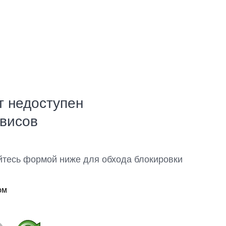
т недоступен
рвисов
йтесь формой ниже для обхода блокировки
ом