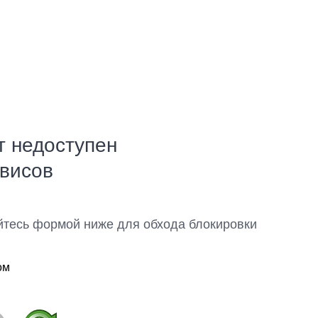
т недоступен
рвисов
йтесь формой ниже для обхода блокировки
ом