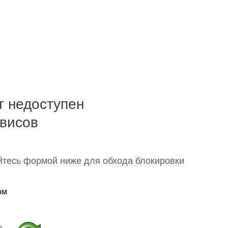
т недоступен
рвисов
йтесь формой ниже для обхода блокировки
ом