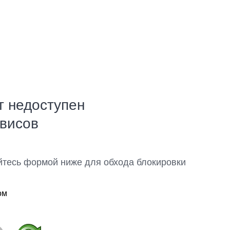
т недоступен
рвисов
йтесь формой ниже для обхода блокировки
ом