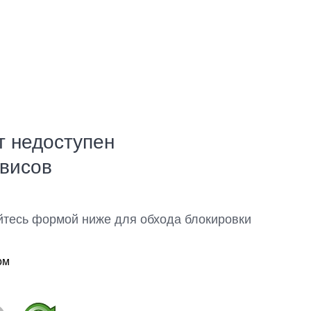
т недоступен
рвисов
йтесь формой ниже для обхода блокировки
ом