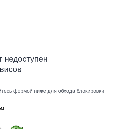
т недоступен
рвисов
йтесь формой ниже для обхода блокировки
ом