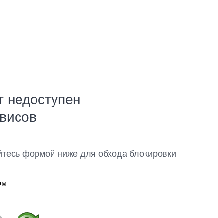
т недоступен
рвисов
йтесь формой ниже для обхода блокировки
ом