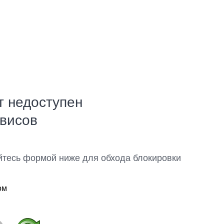
т недоступен
рвисов
йтесь формой ниже для обхода блокировки
ом