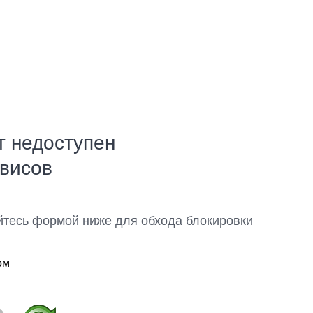
т недоступен
рвисов
йтесь формой ниже для обхода блокировки
ом