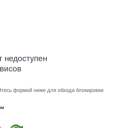
т недоступен
рвисов
йтесь формой ниже для обхода блокировки
ом