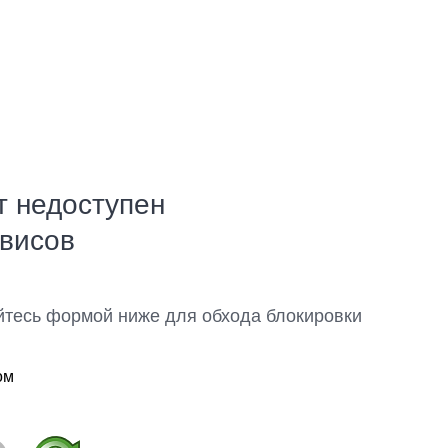
т недоступен
рвисов
йтесь формой ниже для обхода блокировки
ом