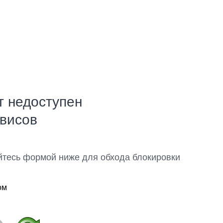
т недоступен
рвисов
йтесь формой ниже для обхода блокировки
ом