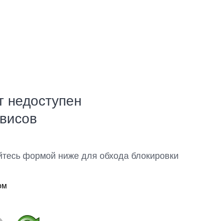
т недоступен
рвисов
йтесь формой ниже для обхода блокировки
ом