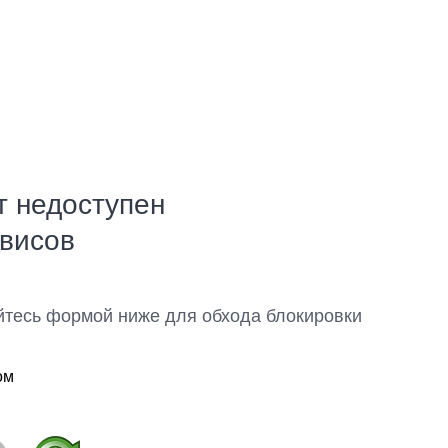
т недоступен
рвисов
йтесь формой ниже для обхода блокировки
ом