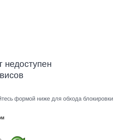
т недоступен
рвисов
йтесь формой ниже для обхода блокировки
ом