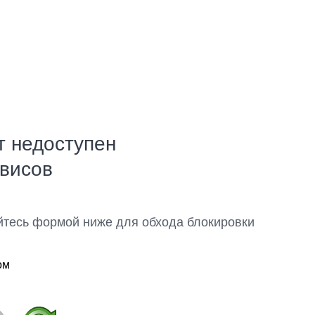
т недоступен
рвисов
йтесь формой ниже для обхода блокировки
ом