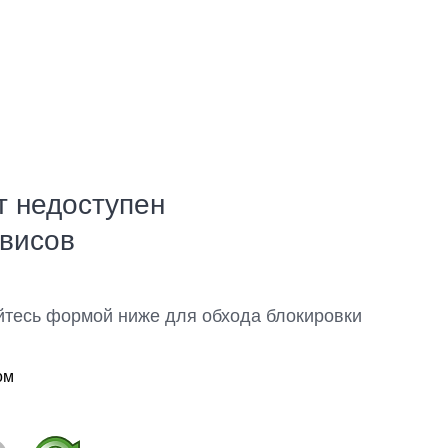
т недоступен
рвисов
йтесь формой ниже для обхода блокировки
ом