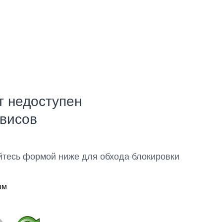
т недоступен
рвисов
йтесь формой ниже для обхода блокировки
ом